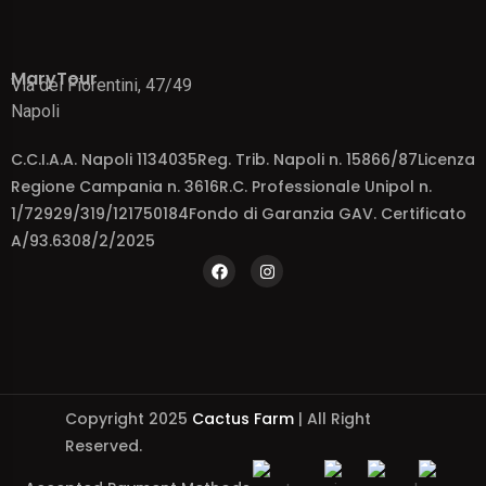
MaryTour
Via dei Fiorentini, 47/49
Napoli
C.C.I.A.A. Napoli 1134035Reg. Trib. Napoli n. 15866/87Licenza
Regione Campania n. 3616R.C. Professionale Unipol n.
1/72929/319/121750184Fondo di Garanzia GAV. Certificato
A/93.6308/2/2025
Copyright 2025
Cactus Farm
| All Right
Reserved.