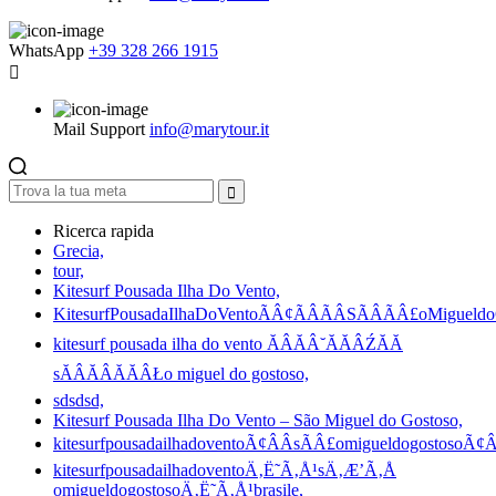
WhatsApp
+39 328 266 1915
Mail Support
info@marytour.it
Ricerca rapida
Grecia,
tour,
Kitesurf Pousada Ilha Do Vento,
KitesurfPousadaIlhaDoVentoÃÂ¢ÃÂÃÂSÃÂÃÂ£oMigueldoG
kitesurf pousada ilha do vento ĂÂĂÂ˘ĂĂÂŹĂĂ
sĂÂĂÂĂĂÂŁo miguel do gostoso,
sdsdsd,
Kitesurf Pousada Ilha Do Vento – São Miguel do Gostoso,
kitesurfpousadailhadoventoÃ¢ÂÂsÃÂ£omigueldogostosoÃ¢ÂÂ
kitesurfpousadailhadoventoÄ‚Ë˜Ã‚Å¹sÄ‚Æ’Ã‚Å
omigueldogostosoÄ‚Ë˜Ã‚Å¹brasile,