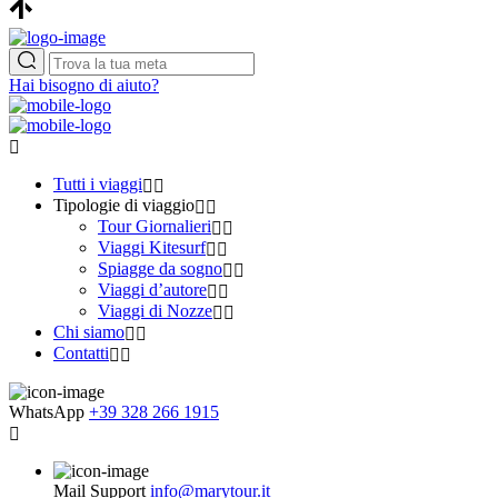
Hai bisogno di aiuto?
Tutti i viaggi
Tipologie di viaggio
Tour Giornalieri
Viaggi Kitesurf
Spiagge da sogno
Viaggi d’autore
Viaggi di Nozze
Chi siamo
Contatti
WhatsApp
+39 328 266 1915
Mail Support
info@marytour.it