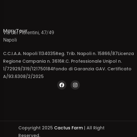
MaryTour
Via dei Fiorentini, 47/49
Napoli
C.C.I.A.A. Napoli 1134035Reg. Trib. Napoli n. 15866/87Licenza
Regione Campania n. 3616R.C. Professionale Unipol n.
1/72929/319/121750184Fondo di Garanzia GAV. Certificato
A/93.6308/2/2025
Copyright 2025
Cactus Farm
| All Right
Reserved.