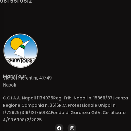
081 551 0512
MaryTour
Via dei Fiorentini, 47/49
Napoli
C.C.I.A.A. Napoli 1134035Reg. Trib. Napoli n. 15866/87Licenza
Regione Campania n. 3616R.C. Professionale Unipol n.
1/72929/319/121750184Fondo di Garanzia GAV. Certificato
A/93.6308/2/2025