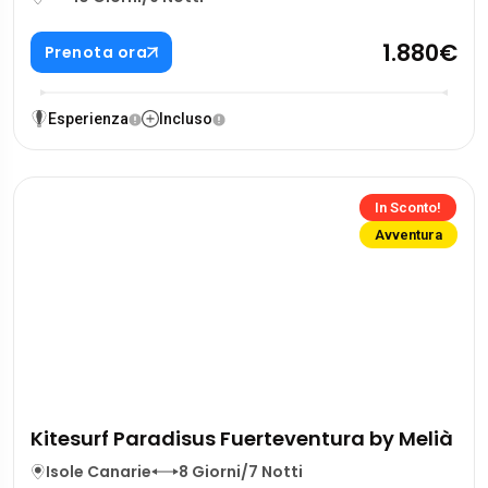
1.880€
Prenota ora
Esperienza
Incluso
In Sconto!
Avventura
Kitesurf Paradisus Fuerteventura by Melià
Isole Canarie
8 Giorni/7 Notti