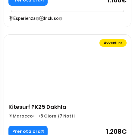
1.166€
Prenota ora
Esperienza
Incluso
Avventura
Kitesurf PK25 Dakhla
Marocco
8 Giorni/7 Notti
1.208€
Prenota ora