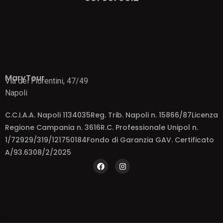
MaryTour
Via dei Fiorentini, 47/49
Napoli
C.C.I.A.A. Napoli 1134035Reg. Trib. Napoli n. 15866/87Licenza
Regione Campania n. 3616R.C. Professionale Unipol n.
1/72929/319/121750184Fondo di Garanzia GAV. Certificato
A/93.6308/2/2025