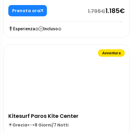
1.185€
1.795€
Prenota ora
Esperienza
Incluso
Avventura
Kitesurf Paros Kite Center
Grecia
8 Giorni/7 Notti