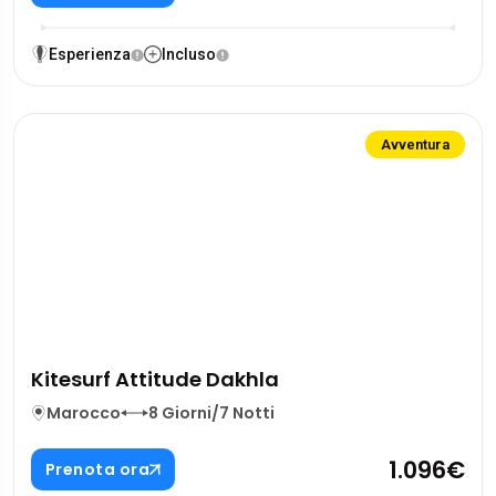
Esperienza
Incluso
Avventura
Kitesurf Attitude Dakhla
Marocco
8 Giorni/7 Notti
1.096€
Prenota ora