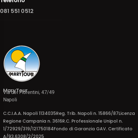
Telefono
081 551 0512
MaryTour
Via dei Fiorentini, 47/49
Napoli
C.C.I.A.A. Napoli 1134035Reg. Trib. Napoli n. 15866/87Licenza
Regione Campania n. 3616R.C. Professionale Unipol n.
1/72929/319/121750184Fondo di Garanzia GAV. Certificato
A/93.6308/2/2025