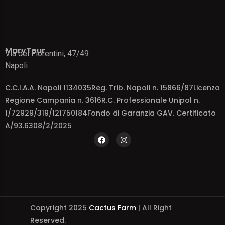
MaryTour
Via dei Fiorentini, 47/49
Napoli
C.C.I.A.A. Napoli 1134035Reg. Trib. Napoli n. 15866/87Licenza
Regione Campania n. 3616R.C. Professionale Unipol n.
1/72929/319/121750184Fondo di Garanzia GAV. Certificato
A/93.6308/2/2025
Copyright 2025
Cactus Farm
| All Right
Reserved.