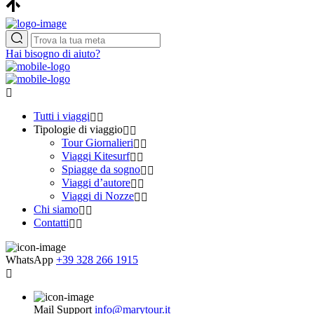
Hai bisogno di aiuto?
Tutti i viaggi
Tipologie di viaggio
Tour Giornalieri
Viaggi Kitesurf
Spiagge da sogno
Viaggi d’autore
Viaggi di Nozze
Chi siamo
Contatti
WhatsApp
+39 328 266 1915
Mail Support
info@marytour.it