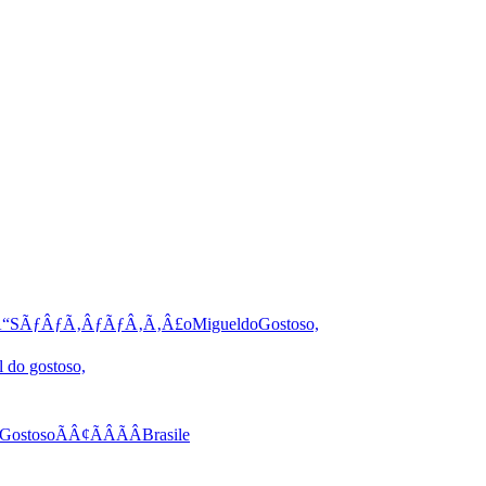
Â“SÃƒÂƒÃ‚ÂƒÃƒÂ‚Ã‚Â£oMigueldoGostoso,
 do gostoso,
ostosoÃÂ¢ÃÂÃÂBrasile