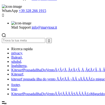
WhatsApp
+39 328 266 1915
Mail Support
info@marytour.it
Ricerca rapida
privacy,
Baleari,
sdsdsd,
Inghilterra,
KitesurfPousadaIlhaDoVentoÃƒÂƒÃ‚Â¢ÃƒÂ‚Ã‚Â€ÃƒÂ‚Ã‚
Kitesurf,
kitesurf pousada ilha do vento ÃÂ¢ÃÂ¬ÃÂ sÃÂÃÂ£o miguel
footer,
tour,
KitesurfPousadaIlhaDoVentoÃÂ¢ÃÂÃÂSÃÂÃÂ£oMigueldoG