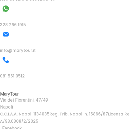
WhatsApp
328 266 1915
Email
info@marytour.it
Telefono
081 551 0512
MaryTour
Via dei Fiorentini, 47/49
Napoli
C.C.I.A.A. Napoli 1134035Reg. Trib. Napoli n. 15866/87Licenza
A/93.6308/2/2025
Facebook