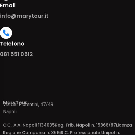
Email
info@marytour.it
Telefono
081 551 0512
MaryTour
Via dei Fiorentini, 47/49
Napoli
C.C.I.A.A. Napoli 1134035Reg. Trib. Napoli n. 15866/87Licenza
Regione Campania n. 3616R.C. Professionale Unipol n.