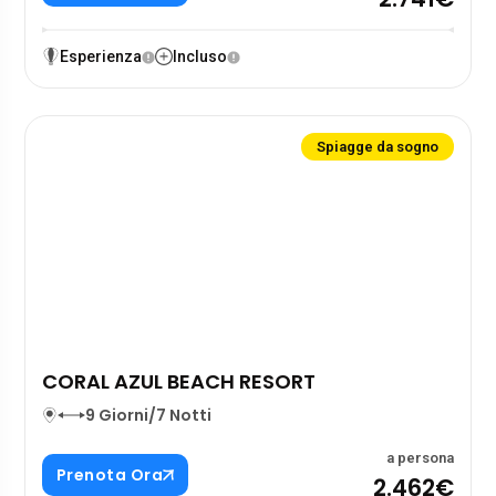
Esperienza
Incluso
Spiagge da sogno
CORAL AZUL BEACH RESORT
9 Giorni/7 Notti
a persona
Prenota Ora
2.462€