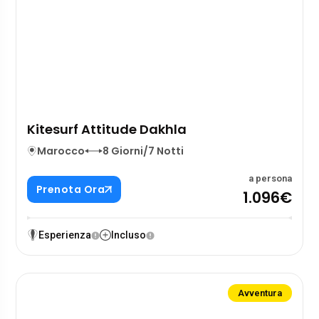
Kitesurf Attitude Dakhla
Marocco
8 Giorni/7 Notti
a persona
Prenota Ora
1.096€
Esperienza
Incluso
Avventura