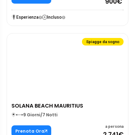
900€
Esperienza
Incluso
Spiagge da sogno
SOLANA BEACH MAURITIUS
9 Giorni/7 Notti
a persona
Prenota Ora
2.741€