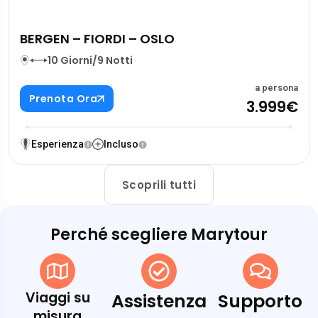
BERGEN – FIORDI – OSLO
10 Giorni/9 Notti
a persona
Prenota Ora
3.999€
Esperienza
Incluso
Scoprili tutti
Perché scegliere Marytour
Viaggi su
Assistenza
Supporto
misura