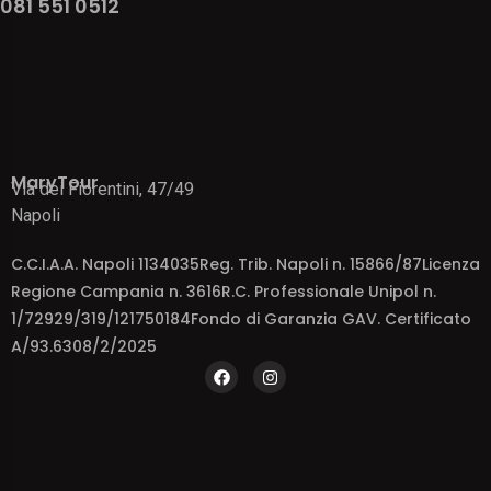
081 551 0512
MaryTour
Via dei Fiorentini, 47/49
Napoli
C.C.I.A.A. Napoli 1134035Reg. Trib. Napoli n. 15866/87Licenza
Regione Campania n. 3616R.C. Professionale Unipol n.
1/72929/319/121750184Fondo di Garanzia GAV. Certificato
A/93.6308/2/2025