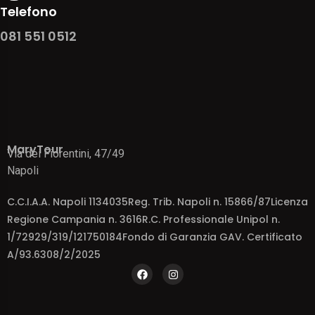
Telefono
081 551 0512
MaryTour
Via dei Fiorentini, 47/49
Napoli
C.C.I.A.A. Napoli 1134035Reg. Trib. Napoli n. 15866/87Licenza
Regione Campania n. 3616R.C. Professionale Unipol n.
1/72929/319/121750184Fondo di Garanzia GAV. Certificato
A/93.6308/2/2025