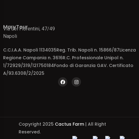
MaryTour
Via dei Fiorentini, 47/49
Napoli
C.C.I.A.A. Napoli 1134035Reg. Trib. Napoli n. 15866/87Licenza
Regione Campania n. 3616R.C. Professionale Unipol n.
1/72929/319/121750184Fondo di Garanzia GAV. Certificato
A/93.6308/2/2025
Copyright 2025
Cactus Farm
| All Right
Reserved.