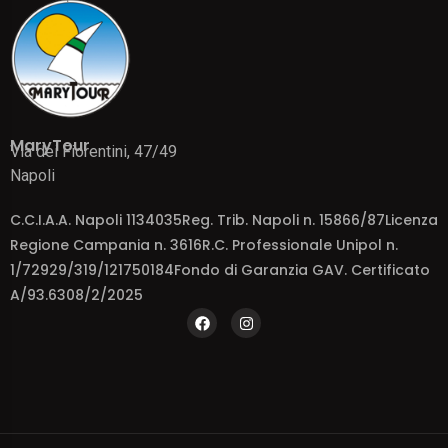
MaryTour
Via dei Fiorentini, 47/49
Napoli
C.C.I.A.A. Napoli 1134035Reg. Trib. Napoli n. 15866/87Licenza
Regione Campania n. 3616R.C. Professionale Unipol n.
1/72929/319/121750184Fondo di Garanzia GAV. Certificato
A/93.6308/2/2025