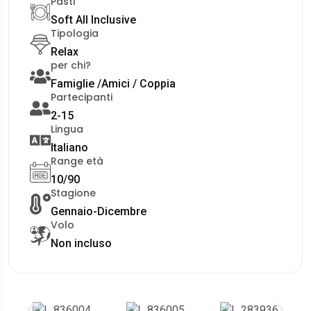
Pasti
Soft All Inclusive
Tipologia
Relax
per chi?
Famiglie /Amici / Coppia
Partecipanti
2-15
Lingua
Italiano
Range età
10/90
Stagione
Gennaio-Dicembre
Volo
Non incluso