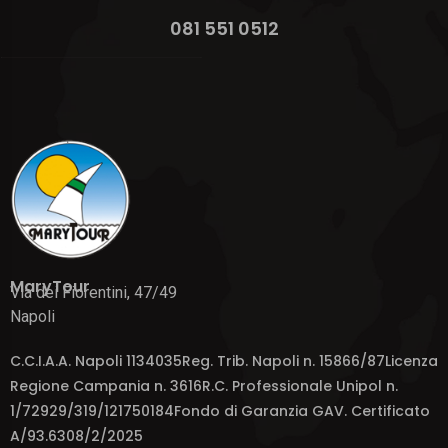
081 551 0512
MaryTour
Via dei Fiorentini, 47/49
Napoli
C.C.I.A.A. Napoli 1134035Reg. Trib. Napoli n. 15866/87Licenza
Regione Campania n. 3616R.C. Professionale Unipol n.
1/72929/319/121750184Fondo di Garanzia GAV. Certificato
A/93.6308/2/2025