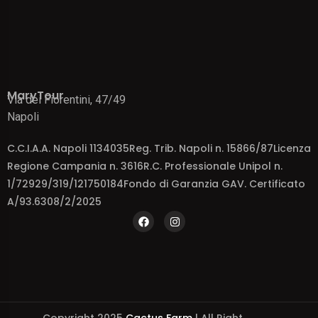
MaryTour
Via dei Fiorentini, 47/49
Napoli
C.C.I.A.A. Napoli 1134035Reg. Trib. Napoli n. 15866/87Licenza
Regione Campania n. 3616R.C. Professionale Unipol n.
1/72929/319/121750184Fondo di Garanzia GAV. Certificato
A/93.6308/2/2025