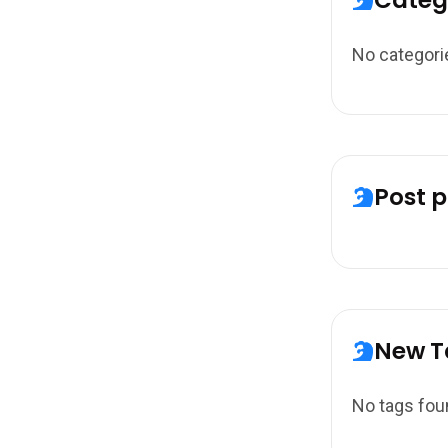
Categ
No categori
Post p
New T
No tags fou