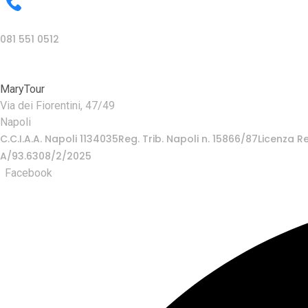
Telefono
081 551 0512
MaryTour
Via dei Fiorentini, 47/49
Napoli
C.C.I.A.A. Napoli 1134035Reg. Trib. Napoli n. 15866/87Licenza
A/93.6308/2/2025
Facebook