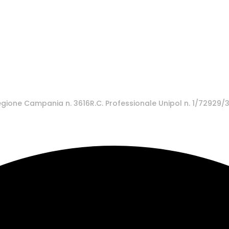
 Regione Campania n. 3616R.C. Professionale Unipol n. 1/72929