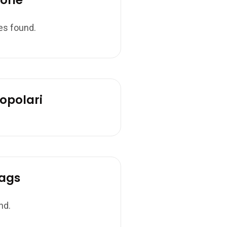
orie
es found.
opolari
ags
nd.