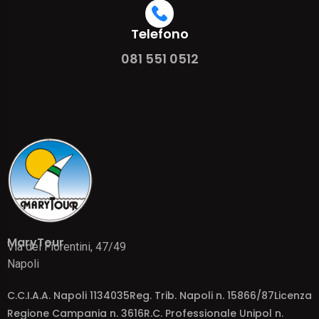
Telefono
081 551 0512
MaryTour
Via dei Fiorentini, 47/49
Napoli
C.C.I.A.A. Napoli 1134035Reg. Trib. Napoli n. 15866/87Licenza
Regione Campania n. 3616R.C. Professionale Unipol n.