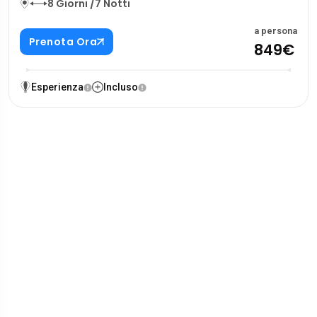
8 Giorni /7 Notti
a persona
Prenota Ora
849€
Esperienza
Incluso