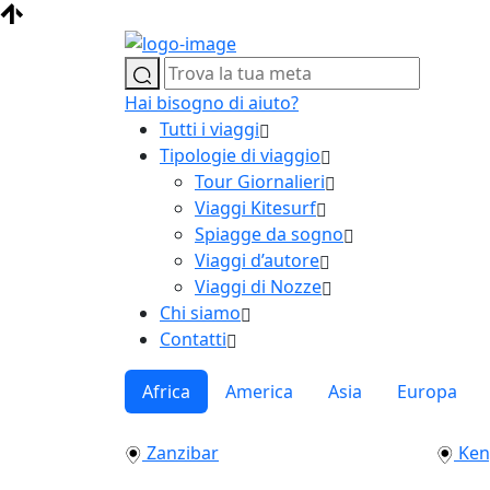
Hai bisogno di aiuto?
Tutti i viaggi
Tipologie di viaggio
Tour Giornalieri
Viaggi Kitesurf
Spiagge da sogno
Viaggi d’autore
Viaggi di Nozze
Chi siamo
Contatti
Africa
America
Asia
Europa
Zanzibar
Ken