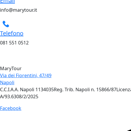
Email
info@marytour.it
Telefono
081 551 0512
MaryTour
Via dei Fiorentini, 47/49
Napoli
C.C.I.A.A. Napoli 1134035Reg. Trib. Napoli n. 15866/87Lice
A/93.6308/2/2025
Facebook