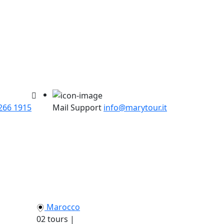
266 1915
Mail Support
info@marytour.it
Marocco
02 tours |