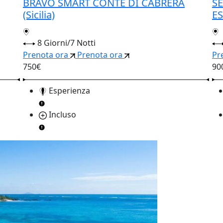
BRAVO SMART CONTE DI CABRERA
SE
(Sicilia)
ES
8 Giorni/7 Notti
Prenota ora
Prenota ora
Pr
750€
90
Esperienza
Incluso