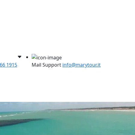
266 1915
Mail Support
info@marytour.it