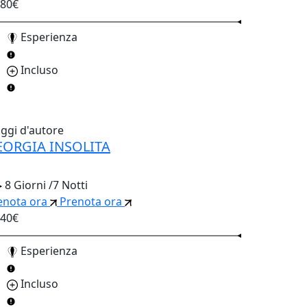
880€
Esperienza
Incluso
aggi d'autore
EORGIA INSOLITA
8 Giorni /7 Notti
enota ora
Prenota ora
240€
Esperienza
Incluso