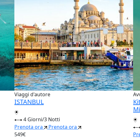
Viaggi d'autore
Av
ISTANBUL
Ki
Mi
4 Giorni/3 Notti
Prenota ora
Prenota ora
549€
Pr