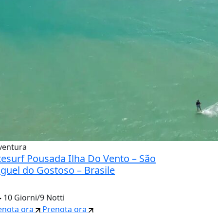
ventura
tesurf Pousada Ilha Do Vento – São
guel do Gostoso – Brasile
10 Giorni/9 Notti
enota ora
Prenota ora