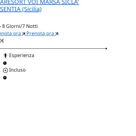
ARESORT VOI MARSA SICLA’
SENTIA (Sicilia)
8 Giorni/7 Notti
enota ora
Prenota ora
0€
Esperienza
Incluso