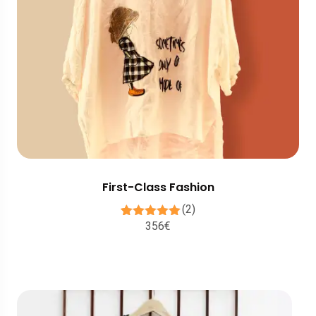
First-Class Fashion
(2)
356
€
2
Valutato
5.00
su 5 su
base di
recensioni