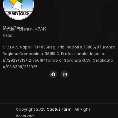
MaryTour
Via dei Fiorentini, 47/49
Napoli
C.C.I.A.A. Napoli 1134035Reg. Trib. Napoli n. 15866/87Licenza
Regione Campania n. 3616R.C. Professionale Unipol n.
1/72929/319/121750184Fondo di Garanzia GAV. Certificato
A/93.6308/2/2025
Copyright 2025
Cactus Farm
| All Right
Reserved.