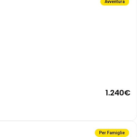
Avventura
1.240€
Per Famiglie