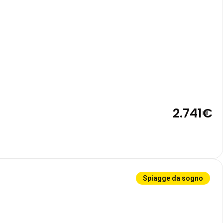
2.741€
Spiagge da sogno