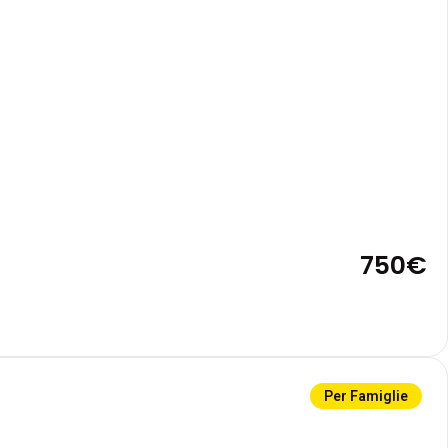
750€
Per Famiglie