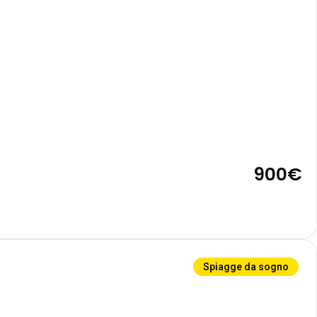
900€
Spiagge da sogno