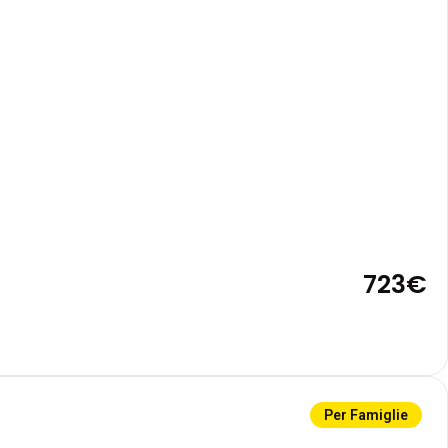
723€
Per Famiglie