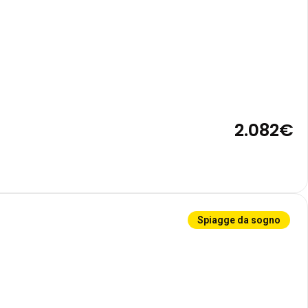
2.082€
Spiagge da sogno