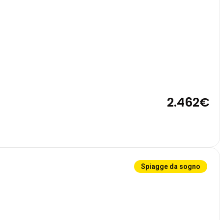
2.462€
Spiagge da sogno