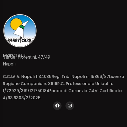
MaryTour
Via dei Fiorentini, 47/49
Napoli
C.C.I.A.A. Napoli 1134035Reg. Trib. Napoli n. 15866/87Licenza
Regione Campania n. 3616R.C. Professionale Unipol n.
1/72929/319/121750184Fondo di Garanzia GAV. Certificato
A/93.6308/2/2025