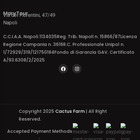
MaryTour
Via dei Fiorentini, 47/49
Napoli
C.C.I.A.A. Napoli 1134035Reg. Trib. Napoli n. 15866/87Licenza
Regione Campania n. 3616R.C. Professionale Unipol n.
1/72929/319/121750184Fondo di Garanzia GAV. Certificato
A/93.6308/2/2025
Copyright 2025
Cactus Farm
| All Right
Reserved.
Accepted Payment Methods
: